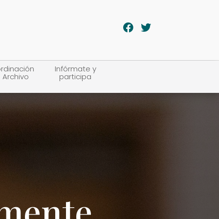
rdinación
Infórmate y
 Archivo
participa
lmente