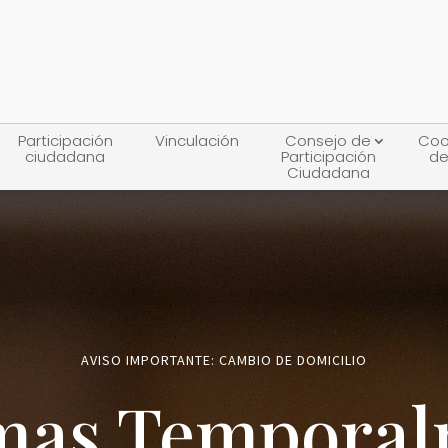
Participación
Vinculación
Consejo de
Coo
ciudadana
Participación
de
Ciudadana
AVISO IMPORTANTE: CAMBIO DE DOMICILIO
mas Tempora