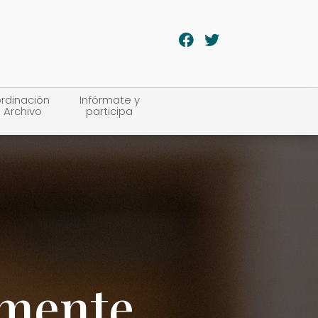
rdinación
Infórmate y
 Archivo
participa
lmente