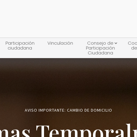
Participación
Vinculación
Consejo de
Coo
ciudadana
Participación
de
Ciudadana
AVISO IMPORTANTE: CAMBIO DE DOMICILIO
mas Tempora