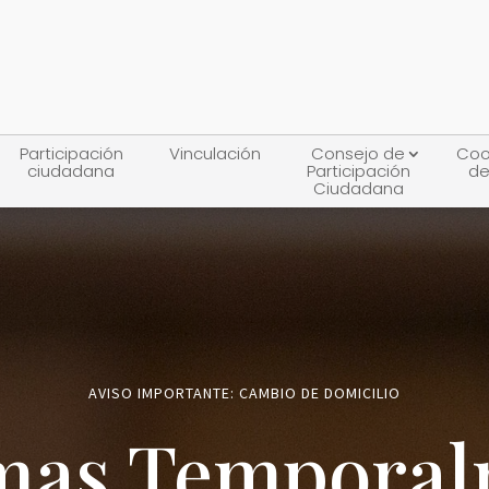
Participación
Vinculación
Consejo de
Coo
ciudadana
Participación
de
Ciudadana
AVISO IMPORTANTE: CAMBIO DE DOMICILIO
mas Tempora