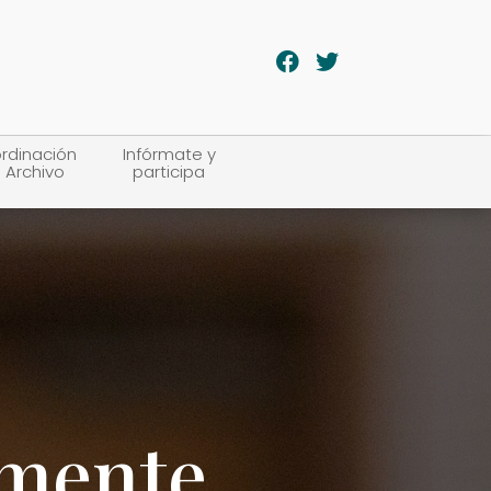
rdinación
Infórmate y
 Archivo
participa
lmente