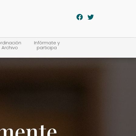
rdinación
Infórmate y
 Archivo
participa
lmente