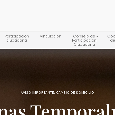
Participación
Vinculación
Consejo de
Coo
ciudadana
Participación
de
Ciudadana
AVISO IMPORTANTE: CAMBIO DE DOMICILIO
mas Tempora