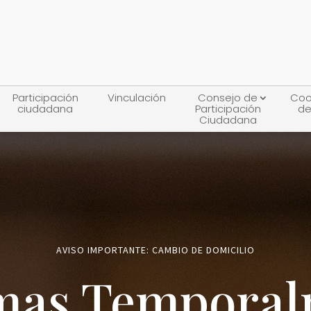
Participación
Vinculación
Consejo de
Coo
ciudadana
Participación
de
Ciudadana
AVISO IMPORTANTE: CAMBIO DE DOMICILIO
mas Tempora