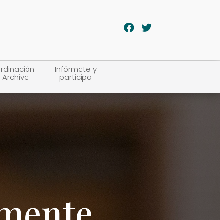
rdinación
Infórmate y
 Archivo
participa
lmente