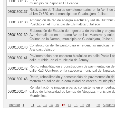
05001300136
municipio de Zapotlán El Grande
Realización de Trabajos complementarios en la Av. 8 de Ju
05001300137
al km 7+620, en el municipio de Guadalajara, Jalisco
Ampliación de red de energía eléctrica y red de Distribuci
05001300138
Pueblito en el municipio de Chimaltitán, Jalisco
Elaboración de Estudio de Ingeniería de tránsito y proye
05001300139
Av. Normalistas en su tramo Av. de Los Maestros y calle 
Colinas de la Normal, municipio de Guadalajara, Jalisco.
Construcción de Helipunto para emergencias médicas, en
05001300140
Arandas, Jalisco.
Pavimentación con concreto hidráulico en calle Pablo L
05001300141
calle Iturbide, en el municipio de Jamay.
Retiro, rehabilitación y construcción de pavimentación 
05001300142
calle Raúl Quintero, en la cabecera municipal de Tapalpa.
Retiro, rehabilitación y construcción de pavimentación 
05001300143
mortero en salida de la comunidad de Atacco, municipio 
Rehabilitación e imagen urbana, consistente en empedra
05001300144
calles de la localidad de Lomas de Atequiza, municipio d
Membrillos.
Anterior
1
..
11
12
13
14
15
16
17
18
19
20
..
26
Siguient