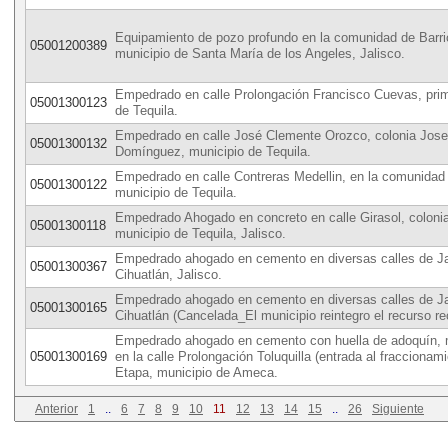
Equipamiento de pozo profundo en la comunidad de Barrio
05001200389
municipio de Santa María de los Angeles, Jalisco.
Empedrado en calle Prolongación Francisco Cuevas, prim
05001300123
de Tequila.
Empedrado en calle José Clemente Orozco, colonia Jose
05001300132
Domínguez, municipio de Tequila.
Empedrado en calle Contreras Medellin, en la comunidad
05001300122
municipio de Tequila.
Empedrado Ahogado en concreto en calle Girasol, coloni
05001300118
municipio de Tequila, Jalisco.
Empedrado ahogado en cemento en diversas calles de Ja
05001300367
Cihuatlán, Jalisco.
Empedrado ahogado en cemento en diversas calles de Ja
05001300165
Cihuatlán (Cancelada_El municipio reintegro el recurso r
Empedrado ahogado en cemento con huella de adoquín, 
05001300169
en la calle Prolongación Toluquilla (entrada al fraccionami
Etapa, municipio de Ameca.
Anterior
1
..
6
7
8
9
10
11
12
13
14
15
..
26
Siguiente