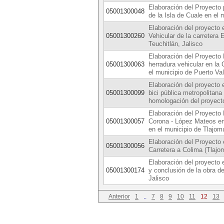
Elaboración del Proyecto 
05001300048
de la Isla de Cuale en el 
Elaboración del proyecto e
05001300260
Vehicular de la carretera
Teuchitlán, Jalisco
Elaboración del Proyecto E
05001300063
herradura vehicular en la
el municipio de Puerto Val
Elaboración del proyecto 
05001300099
bici pública metropolitan
homologación del proyect
Elaboración del Proyecto 
05001300057
Corona - López Mateos en
en el municipio de Tlajom
Elaboración del Proyecto 
05001300056
Carretera a Colima (Tlajo
Elaboración del proyecto 
05001300174
y conclusión de la obra de
Jalisco
Anterior
1
..
7
8
9
10
11
12
13