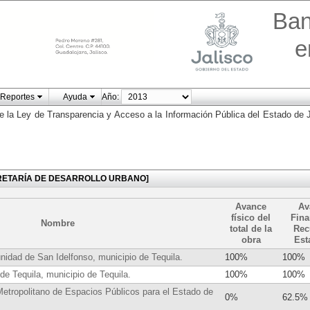
Ban
e
Reportes
Ayuda
Año:
e la Ley de Transparencia y Acceso a la Información Pública del Estado de J
 [SECRETARÍA DE DESARROLLO URBANO]
Avance
Av
físico del
Fina
Nombre
total de la
Rec
obra
Est
unidad de San Idelfonso, municipio de Tequila.
100%
100%
 de Tequila, municipio de Tequila.
100%
100%
etropolitano de Espacios Públicos para el Estado de
0%
62.5%