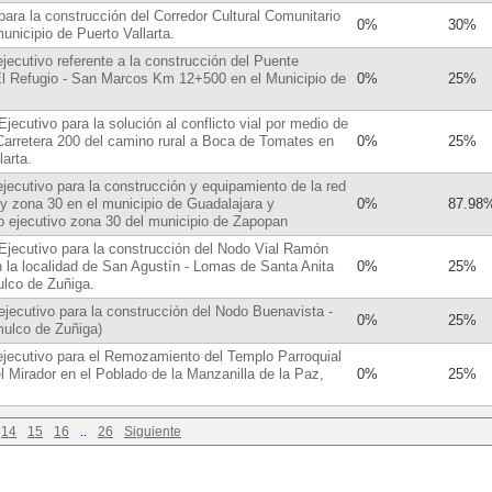
para la construcción del Corredor Cultural Comunitario
0%
30%
municipio de Puerto Vallarta.
jecutivo referente a la construcción del Puente
 El Refugio - San Marcos Km 12+500 en el Municipio de
0%
25%
jecutivo para la solución al conflicto vial por medio de
 Carretera 200 del camino rural a Boca de Tomates en
0%
25%
larta.
ejecutivo para la construcción y equipamiento de la red
a y zona 30 en el municipio de Guadalajara y
0%
87.98
o ejecutivo zona 30 del municipio de Zapopan
Ejecutivo para la construcción del Nodo Vial Ramón
 la localidad de San Agustín - Lomas de Santa Anita
0%
25%
ulco de Zuñiga.
ejecutivo para la construcción del Nodo Buenavista -
0%
25%
mulco de Zuñiga)
ejecutivo para el Remozamiento del Templo Parroquial
l Mirador en el Poblado de la Manzanilla de la Paz,
0%
25%
14
15
16
..
26
Siguiente