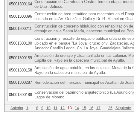
Construcción de Carretera a Castro, tercera etapa, munic
05001300164
de Diaz, Jalisco.
Construcción de área temática para mascotas en el Parq
05001300096
ubicado en la Av. González Gallo y Dr. R. Michel en Guad
Construcción de concreto hidráulico con rehabilitación d
05001300211
drenaje en calle Santa María, cabecera municipal de Ponc
Construcción y rescate de espacio público urbano de espa
05001300100
ubicado en el parque "La Joya" cruce: priv. Zacatecas, Ag
Andador Castillo Ledon, Col La Joya, Guadalajara Jalisco
Ampliación de drenaje y alcantarillado en las colonias Me
05001300159
Capilla del Rayo en la cabecera municipal de Ayutla.
Ampliación de agua potable, en las colonias Mesa de la C
05001300158
Rayo en la cabecera municipal de Ayutla.
05001300287
Remodelación del mercado municipal de Acatlán de Juár
Conservación del patrimonio arquitectónico (La Asunción)
05001300188
Lagos de Moreno.
Anterior
1
..
8
9
10
11
12
13
14
15
16
17
..
26
Siguiente