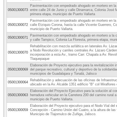
Pavimentación con empedrado ahogado en mortero en la 
05001300073
entre calle 24 de Junio y calle Dinamarca, Colonia José
primera etapa, municipio de Puerto Vallarta
Pavimentación con empedrado ahogado en mortero en la 
05001300072
calle Etziquio Corona, hasta la calle Vicente Guerrero, Co
municipio de Puerto Vallarta.
Pavimentación con empedrado ahogado en mortero a la c
05001300071
y calle Tampico, Colonia La Floresta, primera etapa, muni
Rehabilitación con mezcla asfáltica en laterales Av. Láza
a Nodo Revolución y carriles centrales Av. Lázaro Cárde
05001300070
incorporación a esta Av., tramo Carr. Chapala a Av. Rev
Tlaquepaque
Elaboración de Proyecto ejecutivo para la revitalización i
05001300069
del parque recreativo, cultural y deportivo de la solidarida
municipios de Guadalajara y Tonalá, Jalisco
Rehabilitación y adecuación de las oficinas de Infraestru
05001300064
ubicado en la Av. Alcalde 1351 edificio "B" col Miraflores
Elaboración del Proyecto Ejecutivo para la solución al con
05001300063
herradura vehicular en la Carretera 200 del camino rural
municipio de Puerto Vallarta.
Elaboración del Proyecto ejecutivo para el Nodo Vial del
05001300059
Concepción - Camino Unión del Cuatro, a la altura de las 
Municipio de Tlajomulco de Zuñiga, Jalisco.