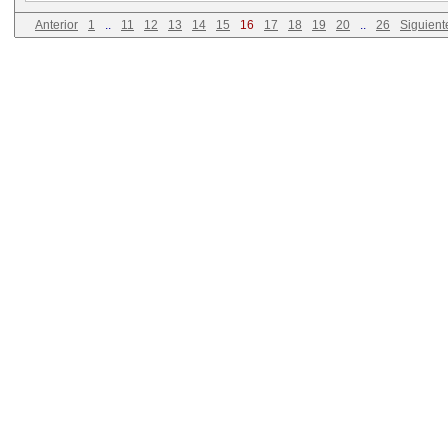
Anterior
1
..
11
12
13
14
15
16
17
18
19
20
..
26
Siguient