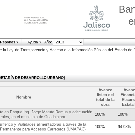
Ban
e
Reportes
Ayuda
Año:
e la Ley de Transparencia y Acceso a la Información Pública del Estado de J
 [SECRETARÍA DE DESARROLLO URBANO]
Avance
Avanc
físico del
Financi
Nombre
total de la
Recurs
obra
Estata
sta en Parque Ing. Jorge Matute Remus y adecuación
100%
100%
rales, en el municipio de Guadalajara.
riférico y Vialidades alimentadoras a través de la
100%
94.98%
 Permanente para Accesos Carreteros (UMAPAC)