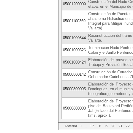
Construcción del Nodo Cir
05001200009
etapa, en el Municipio de
Construcción de Puentes v
al sistema Hidráulico en l
05001100369
Integral para Mitigar inun
Vallarta)
Reconstrucción del tramo
05001000544
Vallarta.
Terminacion Nodo Periferi
05001000526
Colon y el Anillo Periferi
Elaboración del proyecto e
05001000424
Trabajo y Previsión Social
Construcción de Corredor
05000800142
Gobernador Curiel en la Z
Elaboración del Proyecto ej
05000800095
Dominguez, en el municipi
topografico,geometrico y e
Elaboración del Proyecto t
piso del Boulevard Perifé
05000800003
Jal.(Enlace del Periférico
kms. aprox.).
Anterior
1
..
17
18
19
20
21
22