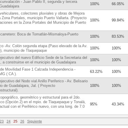
cunvalación - Juan Pablo II, segunda y tercera
100%
66.05%
 Guadalajara
ehiculares, colectores pluviales y obras de Mejora
a Zona Portales, municipio Puerto Vallarta. (Proyecto
100%
99.84%
daciones en la Zona Portales del Municipio de Puerto
 carretero: Boca de Tomatlán-Mismaloya-Puerto
100%
83.53%
co -Av. Colón segunda etapa (Paso elevado de la Av.
100%
100%
co), municipio de Tlaquepaque
jecutivo del nuevo Edificio Sede de la Secretaria del
100%
100%
, a construirse en el municipio de Guadalajara
 de Movilidad Fase 1 Calzada Independencia -
63.22%
100%
MG ( CA ).
ecutivo del Nodo vial Anillo Periferico - Av. Belisario
o de Guadalajara, Jal. ( Proyecto
100%
100%
structural).
opográfico, geométrico y estructural para el 2do.
rico (Opción 2) en el mpio. de Tlaquepaque y Tonalá,
95%
43.34%
 actual con el Periférico nuevo, con una long. de 7.0
23
24
25
26
Siguiente